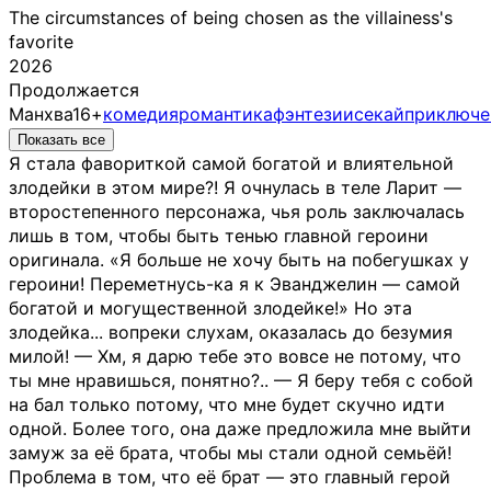
The circumstances of being chosen as the villainess's
favorite
2026
Продолжается
Манхва
16+
комедия
романтика
фэнтези
исекай
приключе
Показать все
Я стала фавориткой самой богатой и влиятельной
злодейки в этом мире?! Я очнулась в теле Ларит —
второстепенного персонажа, чья роль заключалась
лишь в том, чтобы быть тенью главной героини
оригинала. «Я больше не хочу быть на побегушках у
героини! Переметнусь-ка я к Эванджелин — самой
богатой и могущественной злодейке!» Но эта
злодейка... вопреки слухам, оказалась до безумия
милой! — Хм, я дарю тебе это вовсе не потому, что
ты мне нравишься, понятно?.. — Я беру тебя с собой
на бал только потому, что мне будет скучно идти
одной. Более того, она даже предложила мне выйти
замуж за её брата, чтобы мы стали одной семьёй!
Проблема в том, что её брат — это главный герой