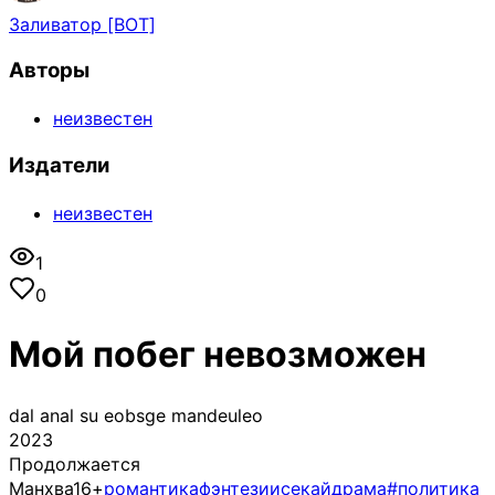
Заливатор [BOT]
Авторы
неизвестен
Издатели
неизвестен
1
0
Мой побег невозможен
dal anal su eobsge mandeuleo
2023
Продолжается
Манхва
16+
романтика
фэнтези
исекай
драма
#политика