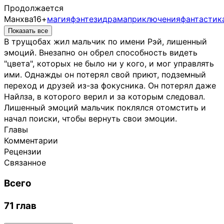
Продолжается
Манхва
16+
магия
фэнтези
драма
приключения
фантастик
Показать все
В трущобах жил мальчик по имени Рэй, лишенный
эмоций. Внезапно он обрел способность видеть
"цвета", которых не было ни у кого, и мог управлять
ими. Однажды он потерял свой приют, подземный
переход и друзей из-за фокусника. Он потерял даже
Найлза, в которого верил и за которым следовал.
Лишенный эмоций мальчик поклялся отомстить и
начал поиски, чтобы вернуть свои эмоции.
Главы
Комментарии
Рецензии
Связанное
Всего
71 глав