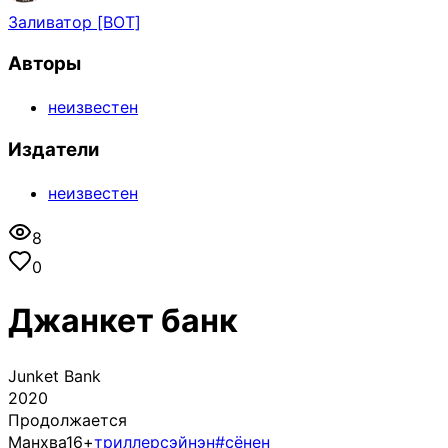
Заливатор [BOT]
Авторы
неизвестен
Издатели
неизвестен
8
0
Джанкет банк
Junket Bank
2020
Продолжается
Манхва
16+
триллер
сэйнэн
#сёнен