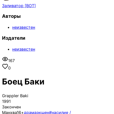
Заливатор [BOT]
Авторы
неизвестен
Издатели
неизвестен
167
0
Боец Баки
Grappler Baki
1991
Закончен
Манхва
16+
драма
экшен
#насилие /