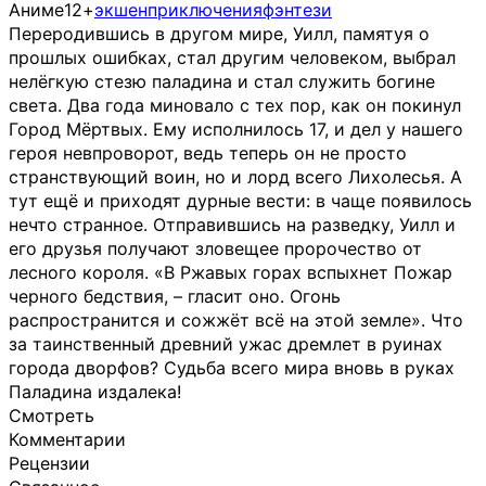
Аниме
12+
экшен
приключения
фэнтези
Переродившись в другом мире, Уилл, памятуя о
прошлых ошибках, стал другим человеком, выбрал
нелёгкую стезю паладина и стал служить богине
света. Два года миновало с тех пор, как он покинул
Город Мёртвых. Ему исполнилось 17, и дел у нашего
героя невпроворот, ведь теперь он не просто
странствующий воин, но и лорд всего Лихолесья. А
тут ещё и приходят дурные вести: в чаще появилось
нечто странное. Отправившись на разведку, Уилл и
его друзья получают зловещее пророчество от
лесного короля. «В Ржавых горах вспыхнет Пожар
черного бедствия, – гласит оно. Огонь
распространится и сожжёт всё на этой земле». Что
за таинственный древний ужас дремлет в руинах
города дворфов? Судьба всего мира вновь в руках
Паладина издалека!
Смотреть
Комментарии
Рецензии