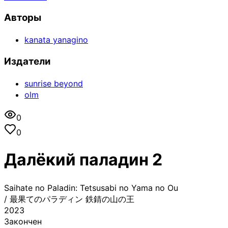
Авторы
kanata yanagino
Издатели
sunrise beyond
olm
0
0
Далёкий паладин 2
Saihate no Paladin: Tetsusabi no Yama no Ou
/
最果てのパラディン 鉄錆の山の王
2023
Закончен